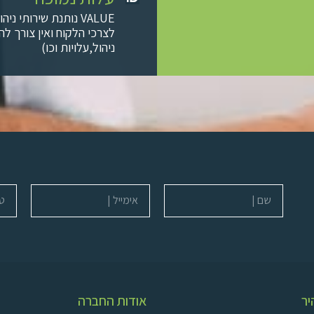
VALUE נותנת שירותי 
לצרכי הלקוח ואין צורך ל
ניהול,עלויות וכו)
שם
אימייל
טלפו
יר
אודות החברה