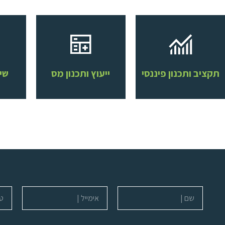
תקציב ותכנון פיננסי
ייעוץ ותכנון מס
שי
שם
אימייל
טלפו